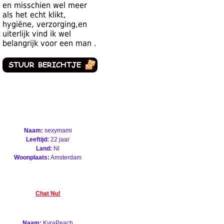
en misschien wel meer
als het echt klikt,
hygiëne, verzorging,en
t
uiterlijk vind ik wel
belangrijk voor een man .
Naam:
sexymami
Leeftijd:
22 jaar
Land:
Nl
Woonplaats:
Amsterdam
Chat Nu!
Naam:
KyraPeach