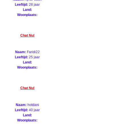
Leeftijd:
28 jaar
Land:
Woonplaats:
Chat Nu!
Naam:
Faridi22
Leeftijd:
25 jaar
Land:
Woonplaats:
Chat Nu!
Naam:
hotdani
Leeftijd:
40 jaar
Land:
Woonplaats: