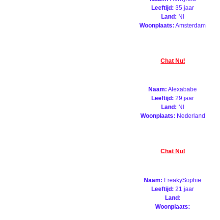
Leeftijd:
35 jaar
Land:
Nl
Woonplaats:
Amsterdam
Chat Nu!
Naam:
Alexababe
Leeftijd:
29 jaar
Land:
Nl
Woonplaats:
Nederland
Chat Nu!
Naam:
FreakySophie
Leeftijd:
21 jaar
Land:
Woonplaats: