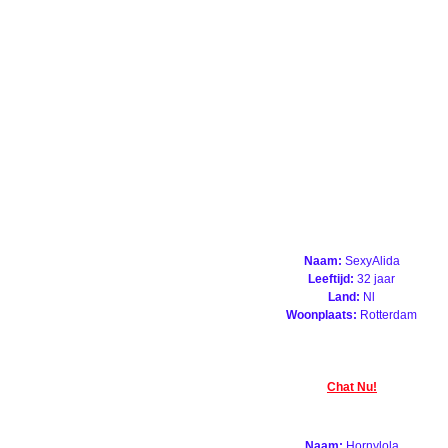
Naam:
SexyAlida
Leeftijd:
32 jaar
Land:
Nl
Woonplaats:
Rotterdam
Chat Nu!
Naam:
Hornylola