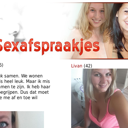
6)
Livan
(42)
leuk samen. We wonen
is heel leuk. Maar ik mis
en te zijn. Ik heb haar
 begrijpen. Dus dat moet
e me af en toe wil